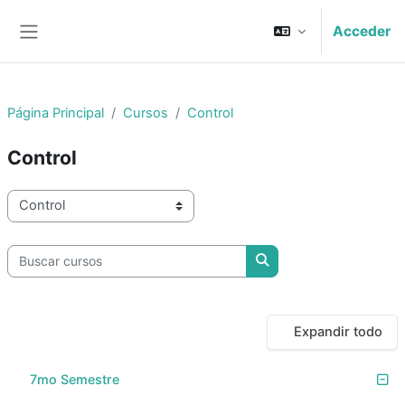
Salta al contenido principal
Acceder
Panel lateral
Página Principal
Cursos
Control
Control
Categorías
Buscar cursos
Buscar cursos
Expandir todo
7mo Semestre